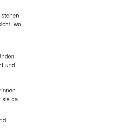
n stehen
icht, wo
Wänden
rt und
rinnen
 sie da
und