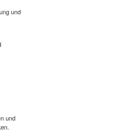
kung und
d
en und
ken.