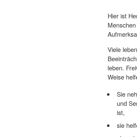
Hier ist He
Menschen i
Aufmerksa
Viele lebe
Beeinträch
leben. Fre
Weise helf
Sie ne
und Sen
ist,
sie hel