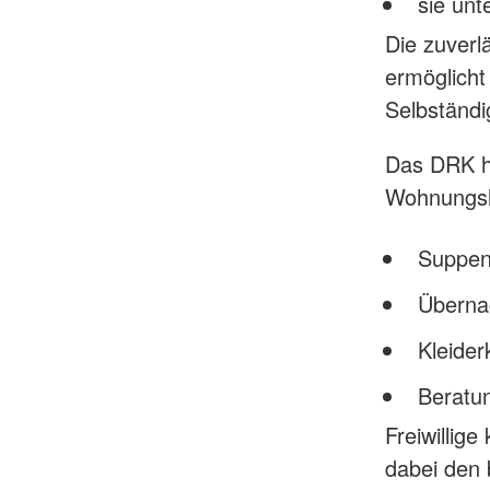
sie unt
Die zuverl
ermöglicht
Selbständi
Das DRK hi
Wohnungsl
Suppen
Überna
Kleide
Beratu
Freiwillig
dabei den 